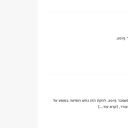
תמונות שצולמו במסגרת הופעה חיה של להקת הדג נחש בפסטיבל מוזות בשוהם, 30 בספטמבר 2015. להקת הדג נחש הופיעה במופע על
עורר,
[קרא עוד…]