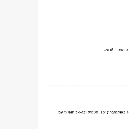
תמונות שצולמו במסגרת הופעה חיה של סטטיק ובן-אל תבורי בפסטיבל מוזות בשוהם, 10 באוקטובר 2017. סטטיק ובן-אל הופיעו עם